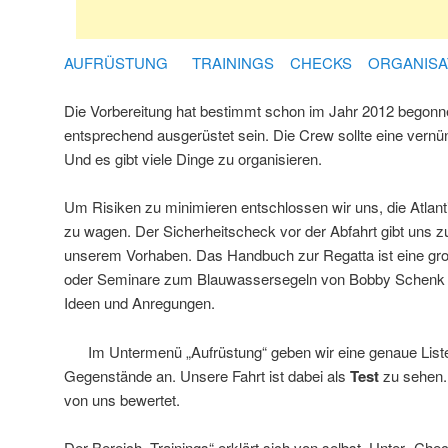
AUFRÜSTUNG
TRAININGS
CHECKS
ORGANISA
Die Vorbereitung hat bestimmt schon im Jahr 2012 begonn
entsprechend ausgerüstet sein. Die Crew sollte eine vernü
Und es gibt viele Dinge zu organisieren.
Um Risiken zu minimieren entschlossen wir uns, die Atla
zu wagen. Der Sicherheitscheck vor der Abfahrt gibt uns z
unserem Vorhaben. Das Handbuch zur Regatta ist eine gro
oder Seminare zum Blauwassersegeln von Bobby Schenk
Ideen und Anregungen.
Im Untermenü „Aufrüstung“ geben wir eine genaue List
Gegenstände an. Unsere Fahrt ist dabei als
Test
zu sehen. 
von uns bewertet.
Der Bereich „Trainings“ erklärt sich von selbst. Unter „Chec