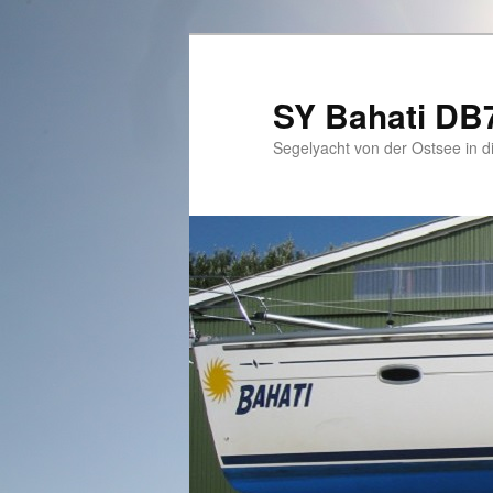
Zum
primären
Inhalt
SY Bahati DB
springen
Segelyacht von der Ostsee in di