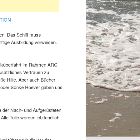
TION
en. Das Schiff muss
nftige Ausbildung vorweisen.
ntiküberfahrt im Rahmen ARC
usätzliches Vertrauen zu
ße Hilfe. Aber auch Bücher
 oder Sönke Roever gaben uns
e der Nach- und Aufgerüsteten
Alle Teile werden letztendlich
ks“ führen wir die vor der