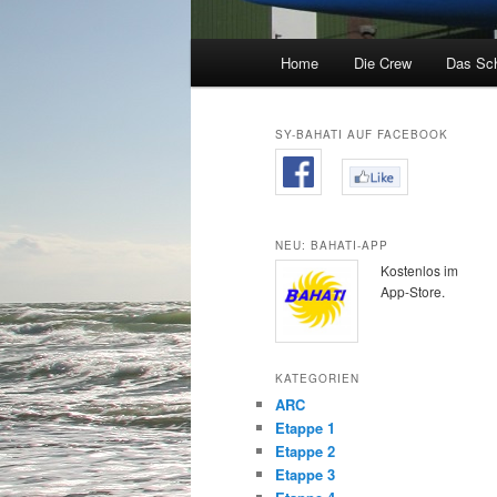
Hauptmenü
Home
Die Crew
Das Sch
SY-BAHATI AUF FACEBOOK
NEU: BAHATI-APP
Kostenlos im
App-Store.
KATEGORIEN
ARC
Etappe 1
Etappe 2
Etappe 3