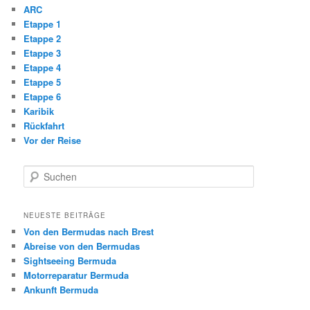
ARC
Etappe 1
Etappe 2
Etappe 3
Etappe 4
Etappe 5
Etappe 6
Karibik
Rückfahrt
Vor der Reise
S
u
c
h
NEUESTE BEITRÄGE
e
Von den Bermudas nach Brest
n
Abreise von den Bermudas
Sightseeing Bermuda
Motorreparatur Bermuda
Ankunft Bermuda