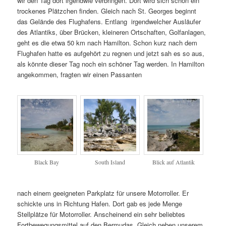
wir den Tag dort irgendwie verbringen. Dort wird sich schon ein
trockenes Plätzchen finden. Gleich nach St. Georges beginnt
das Gelände des Flughafens. Entlang irgendwelcher Ausläufer
des Atlantiks, über Brücken, kleineren Ortschaften, Golfanlagen,
geht es die etwa 50 km nach Hamilton. Schon kurz nach dem
Flughafen hatte es aufgehört zu regnen und jetzt sah es so aus,
als könnte dieser Tag noch ein schöner Tag werden. In Hamilton
angekommen, fragten wir einen Passanten
Black Bay
South Island
Blick auf Atlantik
nach einem geeigneten Parkplatz für unsere Motorroller. Er
schickte uns in Richtung Hafen. Dort gab es jede Menge
Stellplätze für Motorroller. Anscheinend ein sehr beliebtes
Fortbewegungsmittel auf den Bermudas. Gleich neben unserem