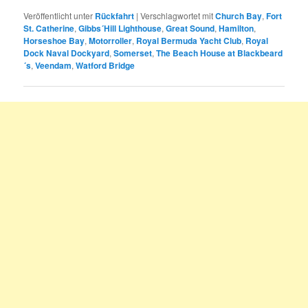
Veröffentlicht unter
Rückfahrt
|
Verschlagwortet mit
Church Bay
,
Fort
St. Catherine
,
Gibbs´Hill Lighthouse
,
Great Sound
,
Hamilton
,
Horseshoe Bay
,
Motorroller
,
Royal Bermuda Yacht Club
,
Royal
Dock Naval Dockyard
,
Somerset
,
The Beach House at Blackbeard
´s
,
Veendam
,
Watford Bridge