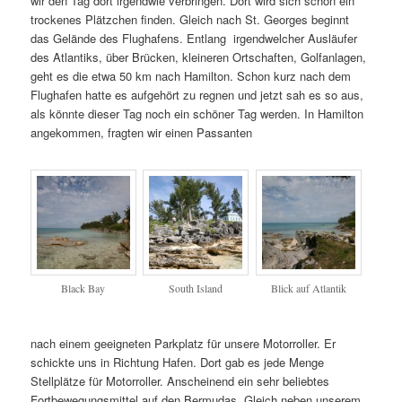
wir den Tag dort irgendwie verbringen. Dort wird sich schon ein
trockenes Plätzchen finden. Gleich nach St. Georges beginnt
das Gelände des Flughafens. Entlang irgendwelcher Ausläufer
des Atlantiks, über Brücken, kleineren Ortschaften, Golfanlagen,
geht es die etwa 50 km nach Hamilton. Schon kurz nach dem
Flughafen hatte es aufgehört zu regnen und jetzt sah es so aus,
als könnte dieser Tag noch ein schöner Tag werden. In Hamilton
angekommen, fragten wir einen Passanten
Black Bay
South Island
Blick auf Atlantik
nach einem geeigneten Parkplatz für unsere Motorroller. Er
schickte uns in Richtung Hafen. Dort gab es jede Menge
Stellplätze für Motorroller. Anscheinend ein sehr beliebtes
Fortbewegungsmittel auf den Bermudas. Gleich neben unserem