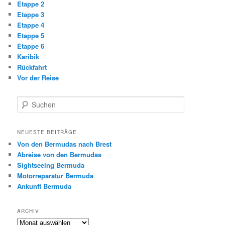
Etappe 2
Etappe 3
Etappe 4
Etappe 5
Etappe 6
Karibik
Rückfahrt
Vor der Reise
S
u
c
h
NEUESTE BEITRÄGE
e
Von den Bermudas nach Brest
n
Abreise von den Bermudas
Sightseeing Bermuda
Motorreparatur Bermuda
Ankunft Bermuda
ARCHIV
Archiv