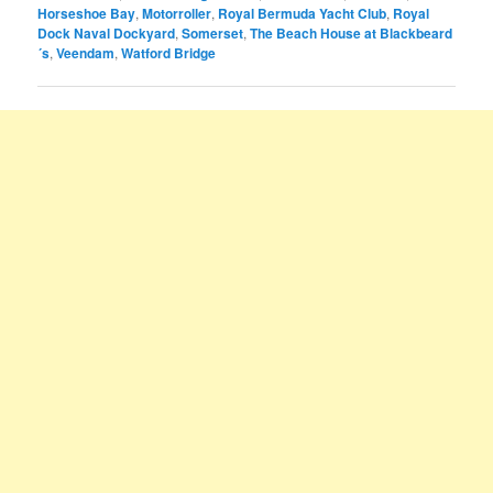
Horseshoe Bay
,
Motorroller
,
Royal Bermuda Yacht Club
,
Royal
Dock Naval Dockyard
,
Somerset
,
The Beach House at Blackbeard
´s
,
Veendam
,
Watford Bridge